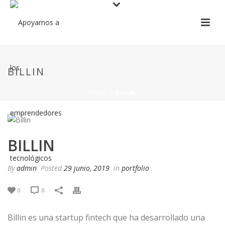
BILLIN
HOME
»
BILLIN
BILLIN
By
admin
Posted
29 junio, 2019
In
portfolio
0
0
Billin es una startup fintech que ha desarrollado una